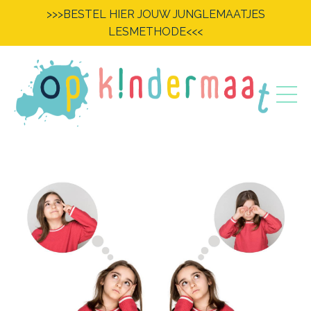
>>>BESTEL HIER JOUW JUNGLEMAATJES
LESMETHODE<<<