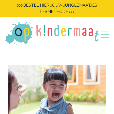
>>>BESTEL HIER JOUW JUNGLEMAATJES
LESMETHODE<<<